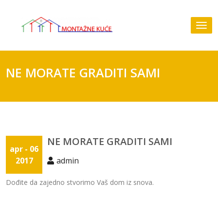
Skip
to
Tog
content
nav
NE MORATE GRADITI SAMI
NE MORATE GRADITI SAMI
apr - 06
2017
admin
Dođite da zajedno stvorimo Vaš dom iz snova.